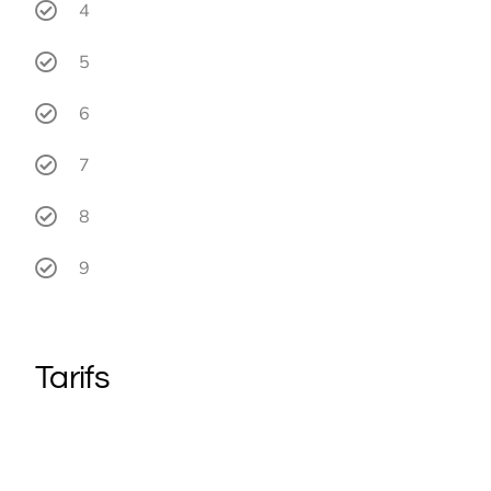
4
5
6
7
8
9
Tarifs