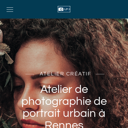
ATELIER CRÉATIF
Atelier de
photographie de
portrait urbain à
Rennes